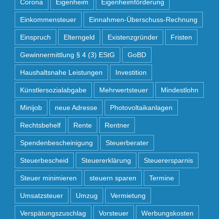
Corona
Eigenheim
Eigenheimförderung
Einkommensteuer
Einnahmen-Überschuss-Rechnung
Einspruch
Elterngeld
Existenzgründer
Fristen
Gewinnermittlung § 4 (3) EStG
GoBD
Haushaltsnahe Leistungen
Investition
Künstlersozialabgabe
Mehrwertsteuer
Mindestlohn
Minijob
neue Adresse
Photovoltaikanlagen
Rechtsbehelf
Rente
Rentner
Spendenbescheinigung
Steuerberater
Steuerbescheid
Steuererklärung
Steuerersparnis
Steuer minimieren
steuern sparen
Termine
Umsatzsteuer
Umzug
Vermietung
Verspätungszuschlag
Vorsteuer
Werbungskosten