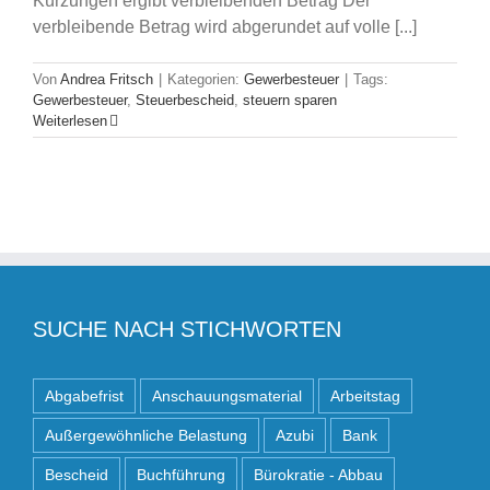
Kürzungen ergibt verbleibenden Betrag Der
verbleibende Betrag wird abgerundet auf volle [...]
Von
Andrea Fritsch
|
Kategorien:
Gewerbesteuer
|
Tags:
Gewerbesteuer
,
Steuerbescheid
,
steuern sparen
Weiterlesen
SUCHE NACH STICHWORTEN
Abgabefrist
Anschauungsmaterial
Arbeitstag
Außergewöhnliche Belastung
Azubi
Bank
Bescheid
Buchführung
Bürokratie - Abbau