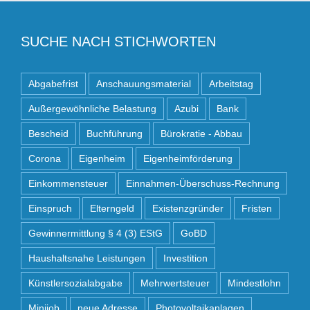
SUCHE NACH STICHWORTEN
Abgabefrist
Anschauungsmaterial
Arbeitstag
Außergewöhnliche Belastung
Azubi
Bank
Bescheid
Buchführung
Bürokratie - Abbau
Corona
Eigenheim
Eigenheimförderung
Einkommensteuer
Einnahmen-Überschuss-Rechnung
Einspruch
Elterngeld
Existenzgründer
Fristen
Gewinnermittlung § 4 (3) EStG
GoBD
Haushaltsnahe Leistungen
Investition
Künstlersozialabgabe
Mehrwertsteuer
Mindestlohn
Minijob
neue Adresse
Photovoltaikanlagen