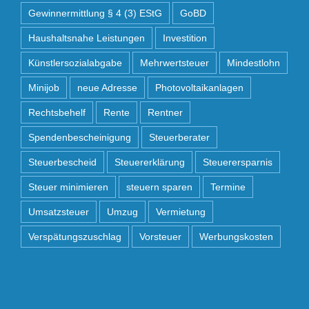
Gewinnermittlung § 4 (3) EStG
GoBD
Haushaltsnahe Leistungen
Investition
Künstlersozialabgabe
Mehrwertsteuer
Mindestlohn
Minijob
neue Adresse
Photovoltaikanlagen
Rechtsbehelf
Rente
Rentner
Spendenbescheinigung
Steuerberater
Steuerbescheid
Steuererklärung
Steuerersparnis
Steuer minimieren
steuern sparen
Termine
Umsatzsteuer
Umzug
Vermietung
Verspätungszuschlag
Vorsteuer
Werbungskosten