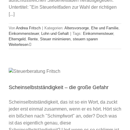
aufschlussreichen Steuerleitfaden herausgegeben.
Untertitel: "Ein Steuerleitfaden zur Wahl der richtigen
[...]
Von
Andrea Fritsch
|
Kategorien:
Altersvorsorge
,
Ehe und Familie
,
Einkommensteuer
,
Lohn und Gehalt
|
Tags:
Einkommensteuer
,
Elterngeld
,
Rente
,
Steuer minimieren
,
steuern sparen
Weiterlesen
Scheinselbstständigkeit – die große Gefahr
Scheinselbstständigkeit, das ist so ein Wort, da zuckt
jeder erst einmal zusammen, wenn er es hört. Hört sich
ein bißchen nach "Schimpfwort" an, oder? Doch was
ist das eigentlich genau, diese
Scheinselbstständigkeit? Und wenn es so schlimm ist,