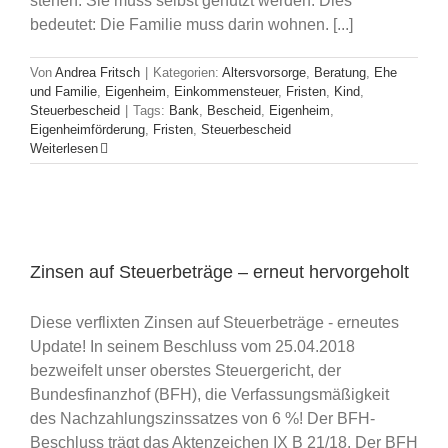
stehen. Sie muss selbst genutzt werden. Dies
bedeutet: Die Familie muss darin wohnen. [...]
Von
Andrea Fritsch
|
Kategorien:
Altersvorsorge
,
Beratung
,
Ehe
und Familie
,
Eigenheim
,
Einkommensteuer
,
Fristen
,
Kind
,
Steuerbescheid
|
Tags:
Bank
,
Bescheid
,
Eigenheim
,
Eigenheimförderung
,
Fristen
,
Steuerbescheid
Weiterlesen
Zinsen auf Steuerbeträge – erneut hervorgeholt
Diese verflixten Zinsen auf Steuerbeträge - erneutes
Update! In seinem Beschluss vom 25.04.2018
bezweifelt unser oberstes Steuergericht, der
Bundesfinanzhof (BFH), die Verfassungsmäßigkeit
des Nachzahlungszinssatzes von 6 %! Der BFH-
Beschluss trägt das Aktenzeichen IX B 21/18. Der BFH