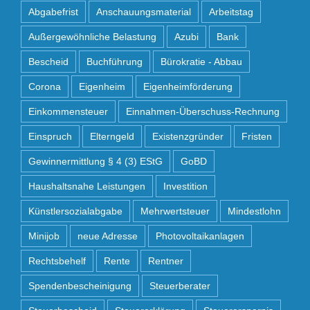
Abgabefrist
Anschauungsmaterial
Arbeitstag
Außergewöhnliche Belastung
Azubi
Bank
Bescheid
Buchführung
Bürokratie - Abbau
Corona
Eigenheim
Eigenheimförderung
Einkommensteuer
Einnahmen-Überschuss-Rechnung
Einspruch
Elterngeld
Existenzgründer
Fristen
Gewinnermittlung § 4 (3) EStG
GoBD
Haushaltsnahe Leistungen
Investition
Künstlersozialabgabe
Mehrwertsteuer
Mindestlohn
Minijob
neue Adresse
Photovoltaikanlagen
Rechtsbehelf
Rente
Rentner
Spendenbescheinigung
Steuerberater