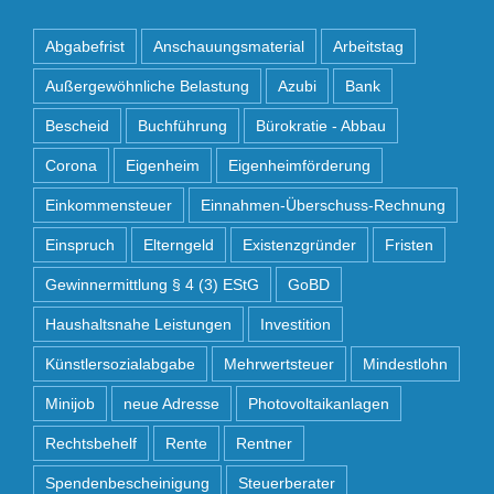
Abgabefrist
Anschauungsmaterial
Arbeitstag
Außergewöhnliche Belastung
Azubi
Bank
Bescheid
Buchführung
Bürokratie - Abbau
Corona
Eigenheim
Eigenheimförderung
Einkommensteuer
Einnahmen-Überschuss-Rechnung
Einspruch
Elterngeld
Existenzgründer
Fristen
Gewinnermittlung § 4 (3) EStG
GoBD
Haushaltsnahe Leistungen
Investition
Künstlersozialabgabe
Mehrwertsteuer
Mindestlohn
Minijob
neue Adresse
Photovoltaikanlagen
Rechtsbehelf
Rente
Rentner
Spendenbescheinigung
Steuerberater