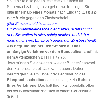
Sollten Sie also gegen festgesetzte Zinsen für
Steuernachzahlungen vorgehen wollen, legen Sie
bitte
innerhalb eines Monats
nach Eingang
E i n s p
r u c h
ein gegen den Zinsbescheid!
(Der Zinsbescheid ist in Ihrem
Einkommensteuerbescheid enthalten, ja tatsächlich,
aber Sie wollen ja alles richtig machen und daher
mein guter Tipp: Einspruch gegen den Zinsbescheid!)
Als Begründung berufen Sie sich auf das
anhängige Verfahren vor dem Bundesfinanzhof mit
dem Aktenzeichen BFH I R 77/75.
Jetzt müssen Sie abwarten, wie der Bundesfinanzhof
den Fall entscheidet. Das kann dauern. Daher
beantragen Sie am Ende Ihrer Begründung des
Einspruchsschreibens
bitte so lange ein
Ruhen
Ihres Verfahrens
. Das hält Ihren Fall ebenfalls offen
bis der Bundesfinanzhof sich in einem Gerichtsurteil
äußert.