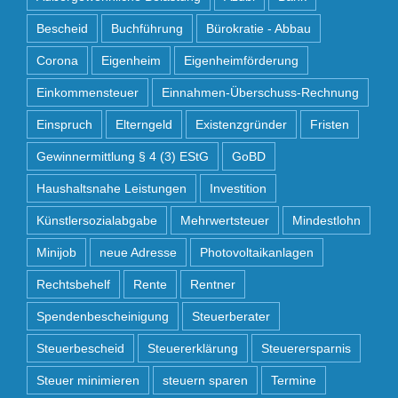
Bescheid
Buchführung
Bürokratie - Abbau
Corona
Eigenheim
Eigenheimförderung
Einkommensteuer
Einnahmen-Überschuss-Rechnung
Einspruch
Elterngeld
Existenzgründer
Fristen
Gewinnermittlung § 4 (3) EStG
GoBD
Haushaltsnahe Leistungen
Investition
Künstlersozialabgabe
Mehrwertsteuer
Mindestlohn
Minijob
neue Adresse
Photovoltaikanlagen
Rechtsbehelf
Rente
Rentner
Spendenbescheinigung
Steuerberater
Steuerbescheid
Steuererklärung
Steuerersparnis
Steuer minimieren
steuern sparen
Termine