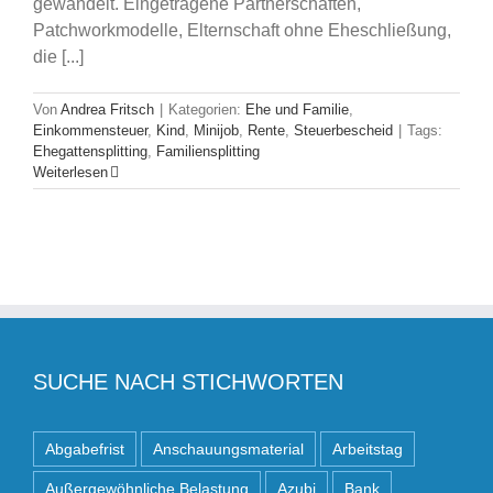
gewandelt. Eingetragene Partnerschaften,
Patchworkmodelle, Elternschaft ohne Eheschließung,
die [...]
Von
Andrea Fritsch
|
Kategorien:
Ehe und Familie
,
Einkommensteuer
,
Kind
,
Minijob
,
Rente
,
Steuerbescheid
|
Tags:
Ehegattensplitting
,
Familiensplitting
Weiterlesen
SUCHE NACH STICHWORTEN
Abgabefrist
Anschauungsmaterial
Arbeitstag
Außergewöhnliche Belastung
Azubi
Bank