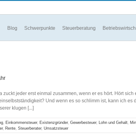
Blog
Schwerpunkte
Steuerberatung
Betriebswirtsch
ahr
 da zuckt jeder erst einmal zusammen, wenn er es hört. Hört sic
einselbstständigkeit? Und wenn es so schlimm ist, kann ich es
rer klugen [...]
ng
,
Einkommensteuer
,
Existenzgründer
,
Gewerbesteuer
,
Lohn und Gehalt
,
Min
er
,
Rente
,
Steuerberater
,
Umsatzsteuer