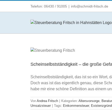
Zum
Telefon: 06430 / 91005
|
info@schmidt-fritsch.de
Inhalt
springen
Scheinselbstständigkeit – die große Gef
Scheinselbstständigkeit, das ist so ein Wort,
Doch was ist das eigentlich genau, diese Sch
habe mir eine schöne Definition aus einem unse
Von
Andrea Fritsch
|
Kategorien:
Altersvorsorge
,
Beratu
Umsatzsteuer
|
Tags:
Einkommensteuer
,
Existenzgründ