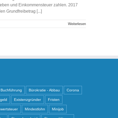
bgeben und Einkommensteuer zahlen. 2017
 Grundfreibetrag [...]
Weiterlesen
Buchführung
Bürokratie - Abbau
Corona
ngeld
Existenzgründer
Fristen
wertsteuer
Mindestlohn
Minijob