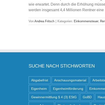
wie erwartet. Denn durch die Erhöhung müss
werden insgesamt 4,4 Millionen Rentner eine 
Von
Andrea Fritsch
|
Kategorien:
Einkommensteuer
,
Ren
SUCHE NACH STICHWORTEN
Abgabefrist
Anschauungsmaterial
Arbeitst
Eigenheim
Eigenheimförderung
Einkomme
Gewinnermittlung § 4 (3) EStG
GoBD
Haus