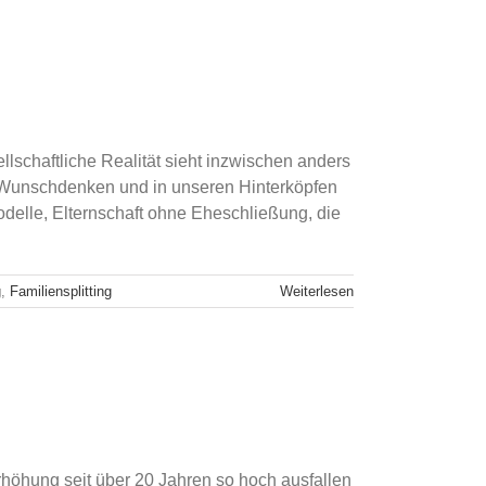
llschaftliche Realität sieht inzwischen anders
m Wunschdenken und in unseren Hinterköpfen
delle, Elternschaft ohne Eheschließung, die
g
,
Familiensplitting
Weiterlesen
erhöhung seit über 20 Jahren so hoch ausfallen