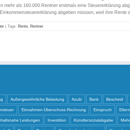
en mehr als 160.000 Rentner erstmals eine Steuererklärung a
Einkommensteuererklärung abgeben müssen, weil ihre Rente den
te
|
Tags:
Rente
,
Rentner
ag
Außergewöhnliche Belastung
Azubi
Bank
Bescheid
nsteuer
Einnahmen-Überschuss-Rechnung
Einspruch
Elter
haltsnahe Leistungen
Investition
Künstlersozialabgabe
Mehr