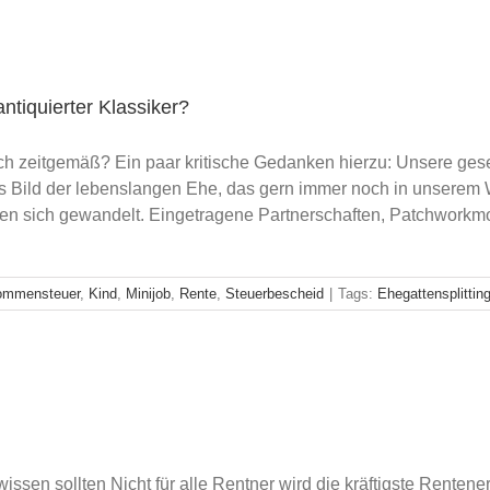
antiquierter Klassiker?
noch zeitgemäß? Ein paar kritische Gedanken hierzu: Unsere gese
 Das Bild der lebenslangen Ehe, das gern immer noch in unsere
en sich gewandelt. Eingetragene Partnerschaften, Patchworkmo
ommensteuer
,
Kind
,
Minijob
,
Rente
,
Steuerbescheid
|
Tags:
Ehegattensplittin
issen sollten Nicht für alle Rentner wird die kräftigste Renten