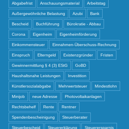
Abgabefrist
Anschauungsmaterial
Arbeitstag
Außergewöhnliche Belastung
Azubi
Bank
Bescheid
Buchführung
Bürokratie - Abbau
Corona
Eigenheim
Eigenheimförderung
Einkommensteuer
Einnahmen-Überschuss-Rechnung
Einspruch
Elterngeld
Existenzgründer
Fristen
Gewinnermittlung § 4 (3) EStG
GoBD
Haushaltsnahe Leistungen
Investition
Künstlersozialabgabe
Mehrwertsteuer
Mindestlohn
Minijob
neue Adresse
Photovoltaikanlagen
Rechtsbehelf
Rente
Rentner
Spendenbescheinigung
Steuerberater
Steuerbescheid
Steuererklärung
Steuerersparnis