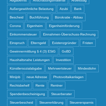
Abgabefrist
Anschauungsmaterial
Arbeitstag
Außergewöhnliche Belastung
Azubi
Bank
Bescheid
Buchführung
Bürokratie - Abbau
Corona
Eigenheim
Eigenheimförderung
Einkommensteuer
Einnahmen-Überschuss-Rechnung
Einspruch
Elterngeld
Existenzgründer
Fristen
Gewinnermittlung § 4 (3) EStG
GoBD
Haushaltsnahe Leistungen
Investition
Künstlersozialabgabe
Mehrwertsteuer
Mindestlohn
Minijob
neue Adresse
Photovoltaikanlagen
Rechtsbehelf
Rente
Rentner
Spendenbescheinigung
Steuerberater
Steuerbescheid
Steuererklärung
Steuerersparnis