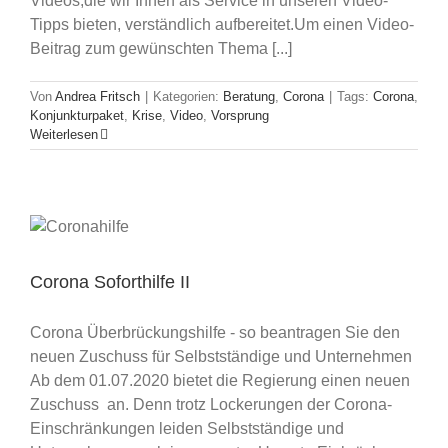
Videos,die wir Ihnen als Service in unseren Video-
Tipps bieten, verständlich aufbereitet.Um einen Video-
Beitrag zum gewünschten Thema [...]
Von
Andrea Fritsch
|
Kategorien:
Beratung
,
Corona
|
Tags:
Corona
,
Konjunkturpaket
,
Krise
,
Video
,
Vorsprung
Weiterlesen
Corona Soforthilfe II
Corona Überbrückungshilfe - so beantragen Sie den
neuen Zuschuss für Selbstständige und Unternehmen
Ab dem 01.07.2020 bietet die Regierung einen neuen
Zuschuss an. Denn trotz Lockerungen der Corona-
Einschränkungen leiden Selbstständige und