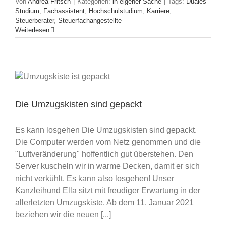
Von
Andrea Fritsch
|
Kategorien:
in eigener Sache
|
Tags:
Duales
Studium
,
Fachassistent
,
Hochschulstudium
,
Karriere
,
Steuerberater
,
Steuerfachangestellte
Weiterlesen
Die Umzugskisten sind gepackt
Es kann losgehen Die Umzugskisten sind gepackt.
Die Computer werden vom Netz genommen und die
"Luftveränderung" hoffentlich gut überstehen. Den
Server kuscheln wir in warme Decken, damit er sich
nicht verkühlt. Es kann also losgehen! Unser
Kanzleihund Ella sitzt mit freudiger Erwartung in der
allerletzten Umzugskiste. Ab dem 11. Januar 2021
beziehen wir die neuen [...]