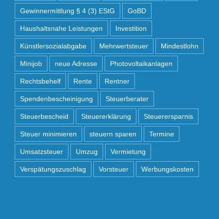
Gewinnermittlung § 4 (3) EStG
GoBD
Haushaltsnahe Leistungen
Investition
Künstlersozialabgabe
Mehrwertsteuer
Mindestlohn
Minijob
neue Adresse
Photovoltaikanlagen
Rechtsbehelf
Rente
Rentner
Spendenbescheinigung
Steuerberater
Steuerbescheid
Steuererklärung
Steuerersparnis
Steuer minimieren
steuern sparen
Termine
Umsatzsteuer
Umzug
Vermietung
Verspätungszuschlag
Vorsteuer
Werbungskosten