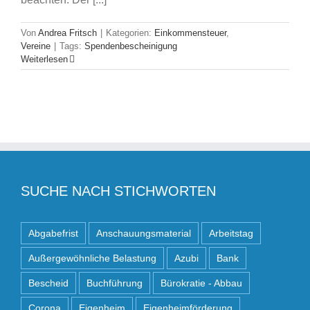
Von
Andrea Fritsch
|
Kategorien:
Einkommensteuer
,
Vereine
|
Tags:
Spendenbescheinigung
Weiterlesen
SUCHE NACH STICHWORTEN
Abgabefrist
Anschauungsmaterial
Arbeitstag
Außergewöhnliche Belastung
Azubi
Bank
Bescheid
Buchführung
Bürokratie - Abbau
Corona
Eigenheim
Eigenheimförderung