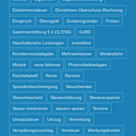
Einkommensteuer
Einnahmen-Überschuss-Rechnung
Einspruch
Elterngeld
Existenzgründer
Fristen
Gewinnermittlung § 4 (3) EStG
GoBD
Haushaltsnahe Leistungen
Investition
Künstlersozialabgabe
Mehrwertsteuer
Mindestlohn
Minijob
neue Adresse
Photovoltaikanlagen
Rechtsbehelf
Rente
Rentner
Spendenbescheinigung
Steuerberater
Steuerbescheid
Steuererklärung
Steuerersparnis
Steuer minimieren
steuern sparen
Termine
Umsatzsteuer
Umzug
Vermietung
Verspätungszuschlag
Vorsteuer
Werbungskosten