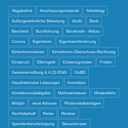
Abgabefrist
Anschauungsmaterial
Arbeitstag
Außergewöhnliche Belastung
Azubi
Bank
Bescheid
Buchführung
Bürokratie - Abbau
Corona
Eigenheim
Eigenheimförderung
Einkommensteuer
Einnahmen-Überschuss-Rechnung
Einspruch
Elterngeld
Existenzgründer
Fristen
Gewinnermittlung § 4 (3) EStG
GoBD
Haushaltsnahe Leistungen
Investition
Künstlersozialabgabe
Mehrwertsteuer
Mindestlohn
Minijob
neue Adresse
Photovoltaikanlagen
Rechtsbehelf
Rente
Rentner
Spendenbescheinigung
Steuerberater