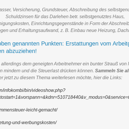
asser, Versicherung, Grundsteuer, Abschreibung des selbstgen
Schuldzinsen für das Darlehen betr. selbstgenutztes Haus,
nigungskosten, Einrichtungsgegenstände in Form der Abschrei
gen und Erhaltungsaufwand, z. B. Einbau neue Heizung, Dach
 oben genannten Punkten: Erstattungen vom Arbeitg
en abzuziehen!
 allerdings dem geneigten Arbeitnehmer ein bunter Strauß von M
n mindern und die Steuerlast drücken können.
Sammeln Sie al
r jetzt zu diesem Thema weiterlesen möchte, hier die Links:
in/infokombi/bin/videoshow.php?
tostart=1&vorspann=&kdnr=510718440&v_modus=0&service=t
kommensteuer-leicht-gemacht/
rmietung-und-werbungskosten/