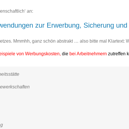
nschaftlich‘ an:
wendungen zur Erwerbung, Sicherung und 
es. Mmmhh, ganz schön abstrakt … also bitte mal Klartext: Was
eispiele von Werbungskosten,
die
bei
Arbeitnehmern
zutreffen
itsstätte
Gewerkschaften
ng