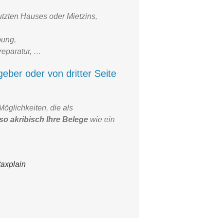
utzten Hauses oder Mietzins,
bung,
reparatur, …
eber oder von dritter Seite
öglichkeiten, die als
so akribisch Ihre Belege
wie ein
axplain