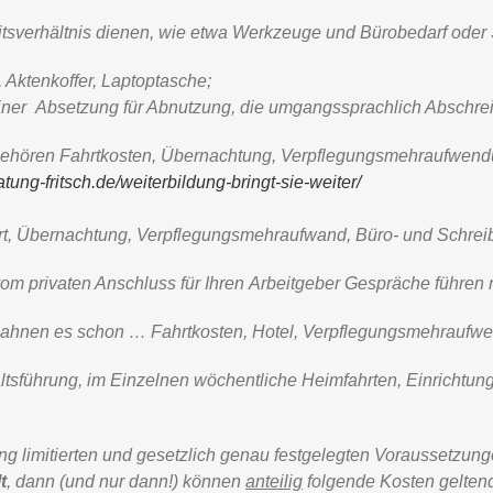
beitsverhältnis dienen, wie etwa Werkzeuge und Bürobedarf oder
, Aktenkoffer, Laptoptasche;
 einer Absetzung für Abnutzung, die
umgangssprachlich Abschre
 gehören Fahrtkosten, Übernachtung, Verpflegungsmehraufwen
atung-fritsch.de/weiterbildung-bringt-sie-weiter/
t, Übernachtung, Verpflegungsmehraufwand, Büro- und Schreib
e vom privaten Anschluss für Ihren Arbeitgeber Gespräche führe
e ahnen es schon … Fahrtkosten, Hotel, Verpflegungsmehrauf
tsführung, im Einzelnen wöchentliche Heimfahrten, Einrichtun
ng limitierten und gesetzlich genau festgelegten Voraussetzung
t
, dann
(und nur dann!)
können
anteilig
folgende Kosten gelte