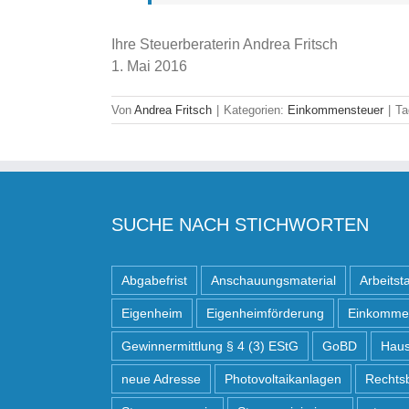
Ihre Steuerbera
1. Mai 2016
Von
Andrea Fritsch
|
Kategorien:
Einkommensteuer
|
Ta
SUCHE NACH STICHWORTEN
Abgabefrist
Anschauungsmaterial
Arbeitst
Eigenheim
Eigenheimförderung
Einkomme
Gewinnermittlung § 4 (3) EStG
GoBD
Haus
neue Adresse
Photovoltaikanlagen
Rechts