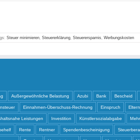
terin Andrea Fritsch
gs:
Steuer minimieren
,
Steuererklärung
,
Steuerersparnis
,
Werbungskosten
ag
Außergewöhnliche Belastung
Azubi
Bank
Bescheid
nsteuer
Einnahmen-Überschuss-Rechnung
Einspruch
Elter
haltsnahe Leistungen
Investition
Künstlersozialabgabe
Mehr
behelf
Rente
Rentner
Spendenbescheinigung
Steuerbera