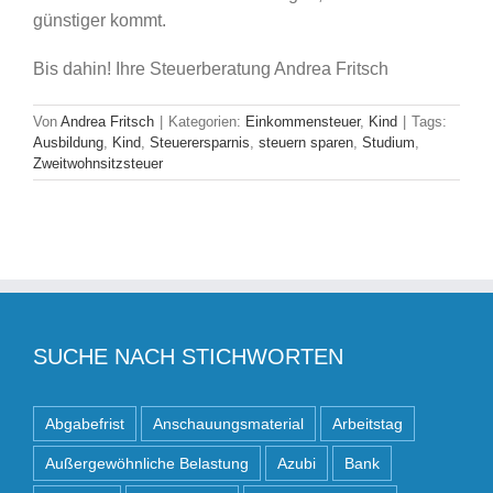
günstiger kommt.
Bis dahin! Ihre Steuerberatung Andrea Fritsch
Von
Andrea Fritsch
|
Kategorien:
Einkommensteuer
,
Kind
|
Tags:
Ausbildung
,
Kind
,
Steuerersparnis
,
steuern sparen
,
Studium
,
Zweitwohnsitzsteuer
SUCHE NACH STICHWORTEN
Abgabefrist
Anschauungsmaterial
Arbeitstag
Außergewöhnliche Belastung
Azubi
Bank