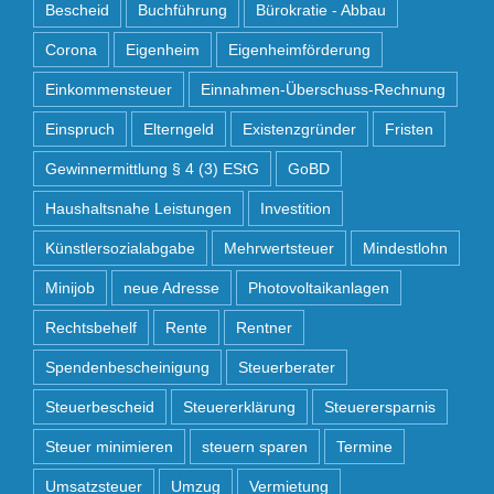
Bescheid
Buchführung
Bürokratie - Abbau
Corona
Eigenheim
Eigenheimförderung
Einkommensteuer
Einnahmen-Überschuss-Rechnung
Einspruch
Elterngeld
Existenzgründer
Fristen
Gewinnermittlung § 4 (3) EStG
GoBD
Haushaltsnahe Leistungen
Investition
Künstlersozialabgabe
Mehrwertsteuer
Mindestlohn
Minijob
neue Adresse
Photovoltaikanlagen
Rechtsbehelf
Rente
Rentner
Spendenbescheinigung
Steuerberater
Steuerbescheid
Steuererklärung
Steuerersparnis
Steuer minimieren
steuern sparen
Termine
Umsatzsteuer
Umzug
Vermietung