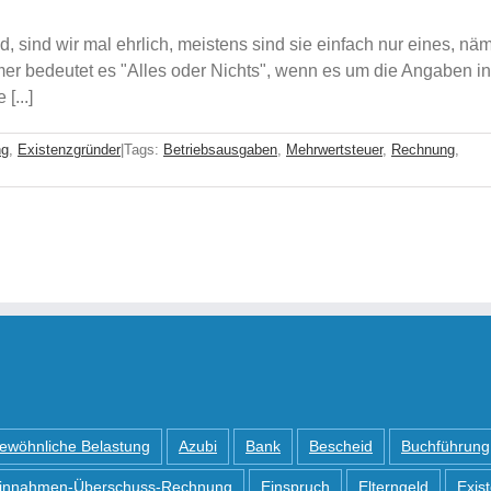
 sind wir mal ehrlich, meistens sind sie einfach nur eines, näml
hmer bedeutet es "Alles oder Nichts", wenn es um die Angaben i
[...]
ng
,
Existenzgründer
|
Tags:
Betriebsausgaben
,
Mehrwertsteuer
,
Rechnung
,
ewöhnliche Belastung
Azubi
Bank
Bescheid
Buchführung
innahmen-Überschuss-Rechnung
Einspruch
Elterngeld
Exis