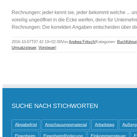
Rechnungen: jeder kennt sie, jeder bekommt welche ... und,
voreilig ungeöffnet in die Ecke werfen, denn für Unterne
Rechnungen: Die korrekten Angaben entscheiden über die 
2016-10-07T07:42:19+02:00
Von
Andrea Fritsch
|
Kategorien:
Buchführu
Umsatzsteuer
,
Vorsteuer
|
SUCHE NACH STICHWORTEN
Abgabefrist
Anschauungsmaterial
Arbeitstag
Außerg
Eigenheim
Eigenheimförderung
Einkommensteuer
E