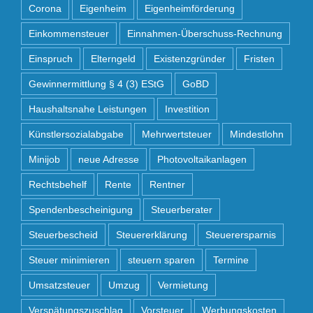
Corona
Eigenheim
Eigenheimförderung
Einkommensteuer
Einnahmen-Überschuss-Rechnung
Einspruch
Elterngeld
Existenzgründer
Fristen
Gewinnermittlung § 4 (3) EStG
GoBD
Haushaltsnahe Leistungen
Investition
Künstlersozialabgabe
Mehrwertsteuer
Mindestlohn
Minijob
neue Adresse
Photovoltaikanlagen
Rechtsbehelf
Rente
Rentner
Spendenbescheinigung
Steuerberater
Steuerbescheid
Steuererklärung
Steuerersparnis
Steuer minimieren
steuern sparen
Termine
Umsatzsteuer
Umzug
Vermietung
Verspätungszuschlag
Vorsteuer
Werbungskosten