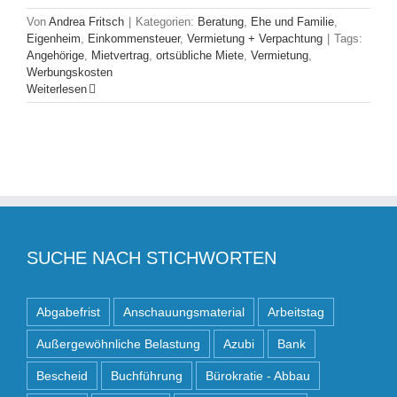
Von
Andrea Fritsch
|
Kategorien:
Beratung
,
Ehe und Familie
,
Eigenheim
,
Einkommensteuer
,
Vermietung + Verpachtung
|
Tags:
Angehörige
,
Mietvertrag
,
ortsübliche Miete
,
Vermietung
,
Werbungskosten
Weiterlesen
SUCHE NACH STICHWORTEN
Abgabefrist
Anschauungsmaterial
Arbeitstag
Außergewöhnliche Belastung
Azubi
Bank
Bescheid
Buchführung
Bürokratie - Abbau