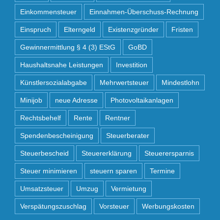
Einkommensteuer
Einnahmen-Überschuss-Rechnung
Einspruch
Elterngeld
Existenzgründer
Fristen
Gewinnermittlung § 4 (3) EStG
GoBD
Haushaltsnahe Leistungen
Investition
Künstlersozialabgabe
Mehrwertsteuer
Mindestlohn
Minijob
neue Adresse
Photovoltaikanlagen
Rechtsbehelf
Rente
Rentner
Spendenbescheinigung
Steuerberater
Steuerbescheid
Steuererklärung
Steuerersparnis
Steuer minimieren
steuern sparen
Termine
Umsatzsteuer
Umzug
Vermietung
Verspätungszuschlag
Vorsteuer
Werbungskosten