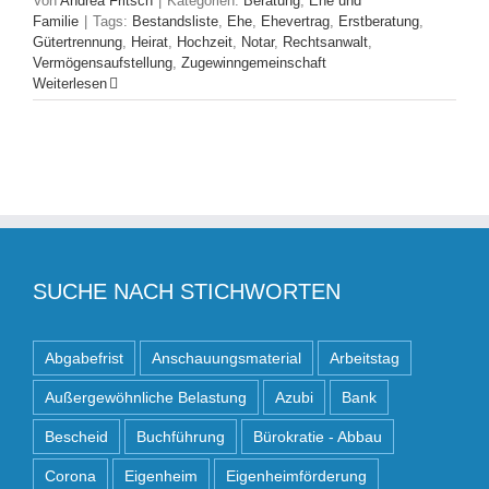
Von
Andrea Fritsch
|
Kategorien:
Beratung
,
Ehe und
Familie
|
Tags:
Bestandsliste
,
Ehe
,
Ehevertrag
,
Erstberatung
,
Gütertrennung
,
Heirat
,
Hochzeit
,
Notar
,
Rechtsanwalt
,
Vermögensaufstellung
,
Zugewinngemeinschaft
Weiterlesen
SUCHE NACH STICHWORTEN
Abgabefrist
Anschauungsmaterial
Arbeitstag
Außergewöhnliche Belastung
Azubi
Bank
Bescheid
Buchführung
Bürokratie - Abbau
Corona
Eigenheim
Eigenheimförderung