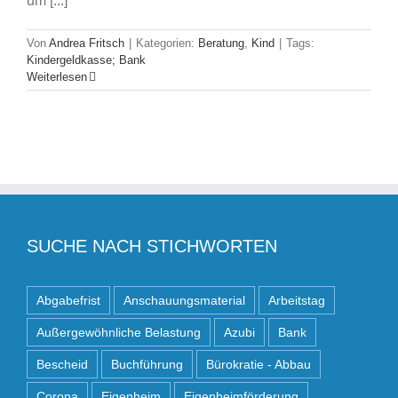
um [...]
Von
Andrea Fritsch
|
Kategorien:
Beratung
,
Kind
|
Tags:
Kindergeldkasse; Bank
Weiterlesen
SUCHE NACH STICHWORTEN
Abgabefrist
Anschauungsmaterial
Arbeitstag
Außergewöhnliche Belastung
Azubi
Bank
Bescheid
Buchführung
Bürokratie - Abbau
Corona
Eigenheim
Eigenheimförderung