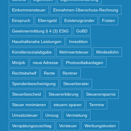
Einkommensteuer
Einnahmen-Überschuss-Rechnung
Einspruch
Elterngeld
Existenzgründer
Fristen
Gewinnermittlung § 4 (3) EStG
GoBD
Haushaltsnahe Leistungen
Investition
Künstlersozialabgabe
Mehrwertsteuer
Mindestlohn
Minijob
neue Adresse
Photovoltaikanlagen
Rechtsbehelf
Rente
Rentner
Spendenbescheinigung
Steuerberater
Steuerbescheid
Steuererklärung
Steuerersparnis
Steuer minimieren
steuern sparen
Termine
Umsatzsteuer
Umzug
Vermietung
Verspätungszuschlag
Vorsteuer
Werbungskosten