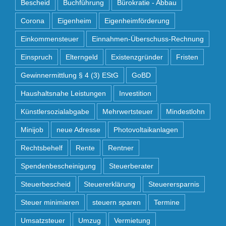
Bescheid
Buchführung
Bürokratie - Abbau
Corona
Eigenheim
Eigenheimförderung
Einkommensteuer
Einnahmen-Überschuss-Rechnung
Einspruch
Elterngeld
Existenzgründer
Fristen
Gewinnermittlung § 4 (3) EStG
GoBD
Haushaltsnahe Leistungen
Investition
Künstlersozialabgabe
Mehrwertsteuer
Mindestlohn
Minijob
neue Adresse
Photovoltaikanlagen
Rechtsbehelf
Rente
Rentner
Spendenbescheinigung
Steuerberater
Steuerbescheid
Steuererklärung
Steuerersparnis
Steuer minimieren
steuern sparen
Termine
Umsatzsteuer
Umzug
Vermietung