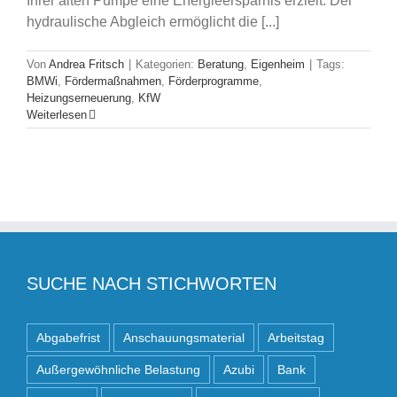
Ihrer alten Pumpe eine Energieersparnis erzielt. Der
hydraulische Abgleich ermöglicht die [...]
Von
Andrea Fritsch
|
Kategorien:
Beratung
,
Eigenheim
|
Tags:
BMWi
,
Fördermaßnahmen
,
Förderprogramme
,
Heizungserneuerung
,
KfW
Weiterlesen
SUCHE NACH STICHWORTEN
Abgabefrist
Anschauungsmaterial
Arbeitstag
Außergewöhnliche Belastung
Azubi
Bank