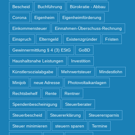
Bescheid
Buchführung
Bürokratie - Abbau
Corona
Eigenheim
Eigenheimförderung
Einkommensteuer
Einnahmen-Überschuss-Rechnung
Einspruch
Elterngeld
Existenzgründer
Fristen
Gewinnermittlung § 4 (3) EStG
GoBD
Haushaltsnahe Leistungen
Investition
Künstlersozialabgabe
Mehrwertsteuer
Mindestlohn
Minijob
neue Adresse
Photovoltaikanlagen
Rechtsbehelf
Rente
Rentner
Spendenbescheinigung
Steuerberater
Steuerbescheid
Steuererklärung
Steuerersparnis
Steuer minimieren
steuern sparen
Termine