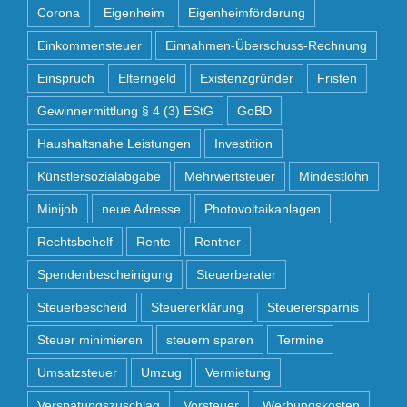
Corona
Eigenheim
Eigenheimförderung
Einkommensteuer
Einnahmen-Überschuss-Rechnung
Einspruch
Elterngeld
Existenzgründer
Fristen
Gewinnermittlung § 4 (3) EStG
GoBD
Haushaltsnahe Leistungen
Investition
Künstlersozialabgabe
Mehrwertsteuer
Mindestlohn
Minijob
neue Adresse
Photovoltaikanlagen
Rechtsbehelf
Rente
Rentner
Spendenbescheinigung
Steuerberater
Steuerbescheid
Steuererklärung
Steuerersparnis
Steuer minimieren
steuern sparen
Termine
Umsatzsteuer
Umzug
Vermietung
Verspätungszuschlag
Vorsteuer
Werbungskosten