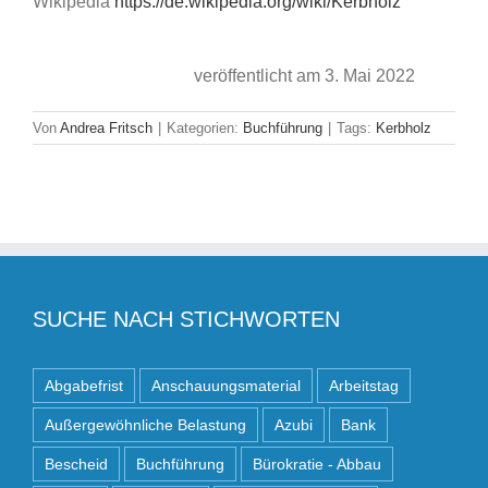
Wikipedia
https://de.wikipedia.org/wiki/Kerbholz
veröffentlicht am 3. Mai 2022
Von
Andrea Fritsch
|
Kategorien:
Buchführung
|
Tags:
Kerbholz
SUCHE NACH STICHWORTEN
Abgabefrist
Anschauungsmaterial
Arbeitstag
Außergewöhnliche Belastung
Azubi
Bank
Bescheid
Buchführung
Bürokratie - Abbau